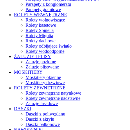
Parapety z konglomeratu
Parapety granitowe
ROLETY WEWNĘTRZNE
Rolety wolnowiszące
Rolety kasetowe
Rolety Spinella
Rolety Migotta
Rolety dachowe
Rolety odbijające światło
Rolety wodoodporne
ŻALUZJE I PLISY
Żaluzje poziome
Żaluzje plisowane
MOSKITIERY
Moskitiery okienne
Moskitiery drzwiowe
ROLETY ZEWNĘTRZNE
Rolety zewnętrzne natynkowe
Rolety zewnętrzne nadstawne
Żaluzje fasadowe
DASZKI
Daszki z poliwęglanu
Daszki z akrylu
Daszki balkonowe
NAWIEWNIKI