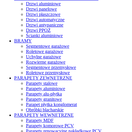
Drzwi aluminiowe
Drzwi panelowe
Drzwi płaszczowe
Drzwi automatyczne
Drzwi antypaniczne
Drzwi PPOŻ
Ścianki aluminiowe
BRAMY
Segmentowe garażowe
Roletowe garażowe
Uchylne garażowe
Rozwierne garażowe
Segmentowe przemysłowe
Roletowe przemysłowe
PARAPETY ZEWNĘTRZNE
Parapety stalowe
Parapety aluminiowe
Parapety alu-płytka
Parapety granitowe
Parapet płytka konglomerat
Obróbki blacharskie
PARAPETY WEWNĘTRZNE
Parapety MDF
Parapety komorowe PCV
Parapety renowacyjne nakładkowe PCV