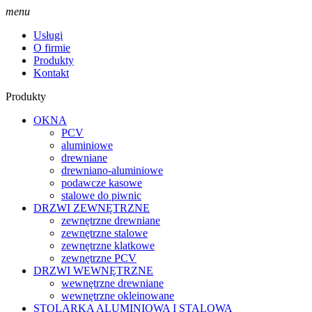
menu
Usługi
O firmie
Produkty
Kontakt
Produkty
OKNA
PCV
aluminiowe
drewniane
drewniano-aluminiowe
podawcze kasowe
stalowe do piwnic
DRZWI ZEWNĘTRZNE
zewnętrzne drewniane
zewnętrzne stalowe
zewnętrzne klatkowe
zewnętrzne PCV
DRZWI WEWNĘTRZNE
wewnętrzne drewniane
wewnętrzne okleinowane
STOLARKA ALUMINIOWA I STALOWA