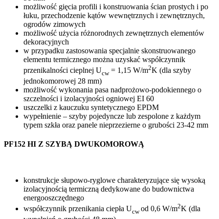
możliwość gięcia profili i konstruowania ścian prostych i po
łuku, przechodzenie kątów wewnętrznych i zewnętrznych,
ogrodów zimowych
możliwość użycia różnorodnych zewnętrznych elementów
dekoracyjnych
w przypadku zastosowania specjalnie skonstruowanego
elementu termicznego można uzyskać współczynnik
2
przenikalności cieplnej U
= 1,15 W/m
K (dla szyby
cw
jednokomorowej 28 mm)
możliwość wykonania pasa nadprożowo-podokiennego o
szczelności i izolacyjności ogniowej EI 60
uszczelki z kauczuku syntetycznego EPDM
wypełnienie – szyby pojedyncze lub zespolone z każdym
typem szkła oraz panele nieprzezierne o grubości 23-42 mm
PF152 HI Z SZYBĄ DWUKOMOROWĄ
konstrukcje słupowo-ryglowe charakteryzujące się wysoką
izolacyjnością termiczną dedykowane do budownictwa
energooszczędnego
2
współczynnik przenikania ciepła U
od 0,6 W/m
K (dla
cw