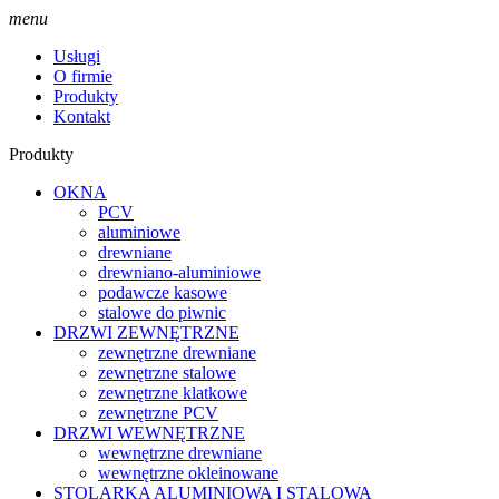
menu
Usługi
O firmie
Produkty
Kontakt
Produkty
OKNA
PCV
aluminiowe
drewniane
drewniano-aluminiowe
podawcze kasowe
stalowe do piwnic
DRZWI ZEWNĘTRZNE
zewnętrzne drewniane
zewnętrzne stalowe
zewnętrzne klatkowe
zewnętrzne PCV
DRZWI WEWNĘTRZNE
wewnętrzne drewniane
wewnętrzne okleinowane
STOLARKA ALUMINIOWA I STALOWA