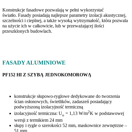
Konstrukcje fasadowe pozwalają w pełni wykorzystać
światło. Fasady posiadają najlepsze parametry izolacji akustycznej,
szczelności i cieplnej, a także wysoką wytrzymałość, która pozwala
na użycie ich w całkowicie, lub w przeważającej ilości
przeszklonych budowlach.
FASADY ALUMINIOWE
PF152 HI Z SZYBĄ JEDNOKOMOROWĄ
konstrukcje słupowo-ryglowe dedykowane do tworzenia
ścian osłonowych, świetlików, zadaszeń posiadający
podwyższoną izolacyjność termiczną
2
izolacyjność termiczna: U
= 1,13 W/m
K w podstawowej
o
wersji z termikiem 24 mm
słupy i rygle o szerokości 52 mm, maskownice zewnętrzne –
51 mm