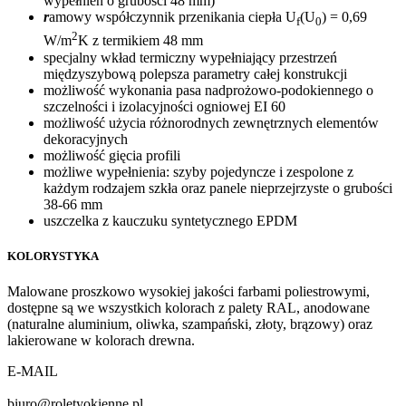
wypełnień o grubości 48 mm)
r
amowy współczynnik przenikania ciepła U
(U
) = 0,69
f
0
2
W/m
K z termikiem 48 mm
specjalny wkład termiczny wypełniający przestrzeń
międzyszybową polepsza parametry całej konstrukcji
możliwość wykonania pasa nadprożowo-podokiennego o
szczelności i izolacyjności ogniowej EI 60
możliwość użycia różnorodnych zewnętrznych elementów
dekoracyjnych
możliwość gięcia profili
możliwe wypełnienia: szyby pojedyncze i zespolone z
każdym rodzajem szkła oraz panele nieprzejrzyste o grubości
38-66 mm
uszczelka z kauczuku syntetycznego EPDM
KOLORYSTYKA
Malowane proszkowo wysokiej jakości farbami poliestrowymi,
dostępne są we wszystkich kolorach z palety RAL, anodowane
(naturalne aluminium, oliwka, szampański, złoty, brązowy) oraz
lakierowane w kolorach drewna.
E-MAIL
biuro@roletyokienne.pl