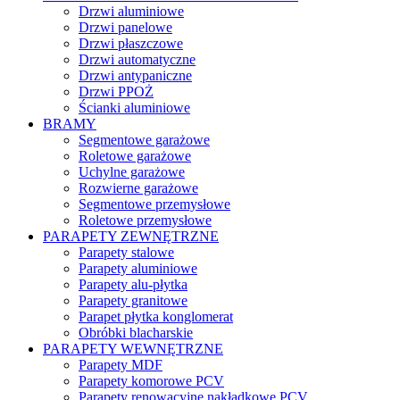
Drzwi aluminiowe
Drzwi panelowe
Drzwi płaszczowe
Drzwi automatyczne
Drzwi antypaniczne
Drzwi PPOŻ
Ścianki aluminiowe
BRAMY
Segmentowe garażowe
Roletowe garażowe
Uchylne garażowe
Rozwierne garażowe
Segmentowe przemysłowe
Roletowe przemysłowe
PARAPETY ZEWNĘTRZNE
Parapety stalowe
Parapety aluminiowe
Parapety alu-płytka
Parapety granitowe
Parapet płytka konglomerat
Obróbki blacharskie
PARAPETY WEWNĘTRZNE
Parapety MDF
Parapety komorowe PCV
Parapety renowacyjne nakładkowe PCV