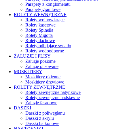
Parapety z konglomeratu
Parapety granitowe
ROLETY WEWNĘTRZNE
Rolety wolnowiszące
Rolety kasetowe
Rolety Spinella
Rolety Migotta
Rolety dachowe
Rolety odbijające światło
Rolety wodoodporne
ŻALUZJE I PLISY
Żaluzje poziome
Żaluzje plisowane
MOSKITIERY
Moskitiery okienne
Moskitiery drzwiowe
ROLETY ZEWNĘTRZNE
Rolety zewnętrzne natynkowe
Rolety zewnętrzne nadstawne
Żaluzje fasadowe
DASZKI
Daszki z poliwęglanu
Daszki z akrylu
Daszki balkonowe
NAWIEWNIKI