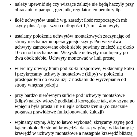
należy upewnić się czy wiszące żaluzje nie będą haczyły przy
obracaniu o parapet, grzejnik, regulator temperatury itp.
ilość uchwytów ustalić wg. zasady: ilość rozpoczętych mb
szyny plus 2; np.: szyna o długości 1,5 m – 4 uchwyty
ustalamy położenia uchwytów montażowych zaczynając od
strony mechanizmu operacyjnego szyny. Pierwsze dwa
uchwyty zamocowane obok siebie powinny znaleźć się około
10 cm od mechanizmu. Wszystkie uchwyty montujemy po
dwa obok siebie. Uchwyty montować w linii prostej
wiercimy otwory 8mm pod kołki rozporowe, wkładamy kołki
i przykręcamy uchwyty montażowe (klipy) w położeniu
prostopadłym do osi żaluzji z noskami do wyczepiania od
strony wnętrza pokoju
przy bardzo nierównym suficie pod uchwyty montażowe
(klipy) należy włożyć podkładki korygujące tak, aby szyna po
wpięciu była prosta i nie uległa odkształceniu (co znacznie
pogarsza prawidłowe funkcjonowanie żaluzji)
wpinamy szynę. Aby to łatwo wykonać, skręcamy szynę pod
kątem około 30 stopni krawędzią dalszą w górę, wkładamy tę
krawędź w uchwyty montażowe a następnie krawędź bliższą