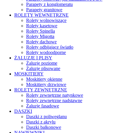
Parapety z konglomeratu
Parapety granitowe
ROLETY WEWNĘTRZNE
Rolety wolnowiszące
Rolety kasetowe
Rolety Spinella
Rolety Migotta
Rolety dachowe
Rolety odbijające światło
Rolety wodoodporne
ŻALUZJE I PLISY
Żaluzje poziome
Żaluzje plisowane
MOSKITIERY
Moskitiery okienne
Moskitiery drzwiowe
ROLETY ZEWNĘTRZNE
Rolety zewnętrzne natynkowe
Rolety zewnętrzne nadstawne
Żaluzje fasadowe
DASZKI
Daszki z poliwęglanu
Daszki z akrylu
Daszki balkonowe
NAWIEWNIKI