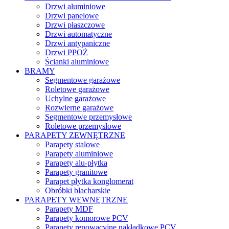
Drzwi aluminiowe
Drzwi panelowe
Drzwi płaszczowe
Drzwi automatyczne
Drzwi antypaniczne
Drzwi PPOŻ
Ścianki aluminiowe
BRAMY
Segmentowe garażowe
Roletowe garażowe
Uchylne garażowe
Rozwierne garażowe
Segmentowe przemysłowe
Roletowe przemysłowe
PARAPETY ZEWNĘTRZNE
Parapety stalowe
Parapety aluminiowe
Parapety alu-płytka
Parapety granitowe
Parapet płytka konglomerat
Obróbki blacharskie
PARAPETY WEWNĘTRZNE
Parapety MDF
Parapety komorowe PCV
Parapety renowacyjne nakładkowe PCV