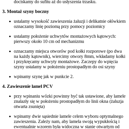
dociskamy do sufitu aż do usłyszenia trzasku.
3. Montaż szyny boczny
ustalamy wysokość zawieszenia żaluzji i delikatnie ołówkiem
oznaczamy linię poziomą przy pomocy poziomicy
ustalamy położenie uchwytów montażowych kątowych:
pierwszy około 10 cm od mechanizmu
oznaczamy miejsca otworów pod kołki rozporowe (po dwa
na każdy kątownik), wiercimy otwory 8mm, wkładamy kołki
i przykręcamy uchwyty montażowe. Zaczepy do wpięcia
szyny ustalamy w położeniu prostopadłym do osi szyny
wpinamy szynę jak w punkcie 2.
4. Zawieszenie lamel PCV
przy wpinaniu wózki powinny być tak ustawione, aby lamele
znalazły się w położeniu prostopadłym do linii okna (żaluzja
otwarta zsunięta)
wpinamy dwie sąsiednie lamele celem wyboru optymalnego
zawieszenia. Zależy nam, aby lamela swoją wypukłością i
ewentualnie wzorem była widoczna w stanie otwartym od