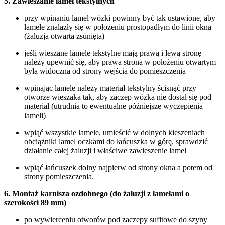
5. Zawieszanie lamel tekstylnych
przy wpinaniu lamel wózki powinny być tak ustawione, aby
lamele znalazły się w położeniu prostopadłym do linii okna
(żaluzja otwarta zsunięta)
jeśli wieszane lamele tekstylne mają prawą i lewą stronę
należy upewnić się, aby prawa strona w położeniu otwartym
była widoczna od strony wejścia do pomieszczenia
wpinając lamele należy materiał tekstylny ścisnąć przy
otworze wieszaka tak, aby zaczep wózka nie dostał się pod
materiał (utrudnia to ewentualne późniejsze wyczepienia
lameli)
wpiąć wszystkie lamele, umieścić w dolnych kieszeniach
obciążniki lamel oczkami do łańcuszka w górę, sprawdzić
działanie całej żaluzji i właściwe zawieszenie lamel
wpiąć łańcuszek dolny najpierw od strony okna a potem od
strony pomieszczenia.
6. Montaż karnisza ozdobnego (do żaluzji z lamelami o
szerokości 89 mm)
po wywierceniu otworów pod zaczepy sufitowe do szyny