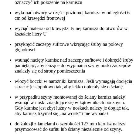
oznaczyć ich położenie na karniszu
wykonać otwory w części poziomej karnisza w odległości 6
cm od krawędzi frontowej
wyciąć materiał od krawędzi tylnej karnisza do otworów w
kształcie litery U
przykręcić zaczepy sufitowe wkręcając śruby na połowy
głębokości
wsunąć nacięty karnisz nad zaczepy sufitowe i dokręcić śruby
pamiętając, aby służące do wypinania szyny noski zaczepów
znalazły się od strony pomieszczenia
włożyć boczki w narożniki karnisza. Jeśli wymagają docięcia
skracać je stopniowo tak, aby lekko opierały się o ścianę
w przypadku szyny montowanej do ściany karnisz należy
wsunąć w noski znajdujące się w kątownikach bocznych.
Gdy karnisz jest zbyt luźny w noskach należy je dogiąć tak,
aby karnisz trzymał się „na wcisk” i nie wypadał
do żaluzji z lamelami o szerokości 127 mm karnisz należy
przymocować do sufitu lub ściany niezależnie od szyny.