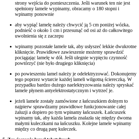
strony wejścia do pomieszczenia. Jeśli warunek ten nie jest
spełniony lamele wypinamy, obracamy o 180 stopni i
wpinamy ponownie
aby wypiąć lamelę należy chwycić ją 5 cm poniżej wózka,
podnieść o około 1 cm i przesunąć od osi aż do całkowitego
uwolnienia się z zaczepu
wpinamy pozostałe lamele tak, aby usłyszeć lekkie dwukrotne
kliknięcie. Prawidłowe zawieszenie możemy sprawdzić
pociągając lamelę w dół. Jeśli ulegnie wypięciu czynność
powtórzyć (nie było drugiego kliknięcia)
po powieszeniu lamel należy je odelektryzować. Dokonujemy
tego poprzez wytarcie każdej lameli wilgotną ściereczką. W
przypadku bardzo dużego naelektryzowania należy spryskać
lamele płynem antyelektrostatycznym i wytrzeć je.
jeżeli lamele zostały zamówione z łańcuszkiem dolnym to
najpierw sprawdzamy prawidłowe funkcjonowanie całej
żaluzji a dopiero po tym wpinamy łańcuszek. Łańcuszek
wpinamy tak, aby każda lamela znalazła się między dwoma
małymi kuleczkami na łańcuszku. Kolejne lamele wpinamy
między co drugą parę kuleczek.