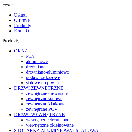
menu
Usługi
O firmie
Produkty
Kontakt
Produkty
OKNA
PCV
aluminiowe
drewniane
drewniano-aluminiowe
podawcze kasowe
stalowe do piwnic
DRZWI ZEWNĘTRZNE
zewnętrzne drewniane
zewnętrzne stalowe
zewnętrzne klatkowe
zewnętrzne PCV
DRZWI WEWNĘTRZNE
wewnętrzne drewniane
wewnętrzne okleinowane
STOLARKA ALUMINIOWA I STALOWA