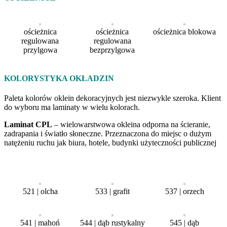
ościeżnica
ościeżnica
ościeżnica blokowa
regulowana
regulowana
przylgowa
bezprzylgowa
KOLORYSTYKA OKŁADZIN
Paleta kolorów oklein dekoracyjnych jest niezwykle szeroka. Klient
do wyboru ma laminaty w wielu kolorach.
Laminat CPL
– wielowarstwowa okleina odporna na ścieranie,
zadrapania i światło słoneczne. Przeznaczona do miejsc o dużym
natężeniu ruchu jak biura, hotele, budynki użyteczności publicznej
521 | olcha
533 | grafit
537 | orzech
541 | mahoń
544 | dąb rustykalny
545 | dąb