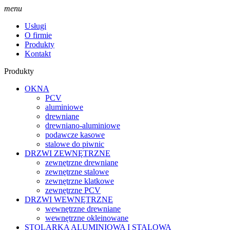
menu
Usługi
O firmie
Produkty
Kontakt
Produkty
OKNA
PCV
aluminiowe
drewniane
drewniano-aluminiowe
podawcze kasowe
stalowe do piwnic
DRZWI ZEWNĘTRZNE
zewnętrzne drewniane
zewnętrzne stalowe
zewnętrzne klatkowe
zewnętrzne PCV
DRZWI WEWNĘTRZNE
wewnętrzne drewniane
wewnętrzne okleinowane
STOLARKA ALUMINIOWA I STALOWA