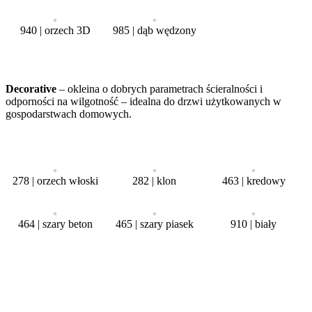
940 | orzech 3D
985 | dąb wędzony
Decorative
– okleina o dobrych parametrach ścieralności i
odporności na wilgotność – idealna do drzwi użytkowanych w
gospodarstwach domowych.
278 | orzech włoski
282 | klon
463 | kredowy
464 | szary beton
465 | szary piasek
910 | biały