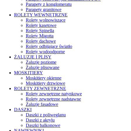
Parapety z konglomeratu
Parapety granitowe
ROLETY WEWNĘTRZNE
Rolety wolnowiszące
Rolety kasetowe
Rolety Spinella
Rolety Migotta
Rolety dachowe
Rolety odbijające światło
Rolety wodoodporne
ŻALUZJE I PLISY
Żaluzje poziome
Żaluzje plisowane
MOSKITIERY
Moskitiery okienne
Moskitiery drzwiowe
ROLETY ZEWNĘTRZNE
Rolety zewnętrzne natynkowe
Rolety zewnętrzne nadstawne
Żaluzje fasadowe
DASZKI
Daszki z poliwęglanu
Daszki z akrylu
Daszki balkonowe
NAWIEWNIKI