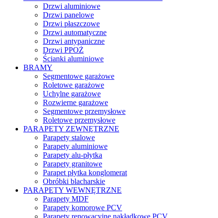
Drzwi aluminiowe
Drzwi panelowe
Drzwi płaszczowe
Drzwi automatyczne
Drzwi antypaniczne
Drzwi PPOŻ
Ścianki aluminiowe
BRAMY
Segmentowe garażowe
Roletowe garażowe
Uchylne garażowe
Rozwierne garażowe
Segmentowe przemysłowe
Roletowe przemysłowe
PARAPETY ZEWNĘTRZNE
Parapety stalowe
Parapety aluminiowe
Parapety alu-płytka
Parapety granitowe
Parapet płytka konglomerat
Obróbki blacharskie
PARAPETY WEWNĘTRZNE
Parapety MDF
Parapety komorowe PCV
Parapety renowacyjne nakładkowe PCV