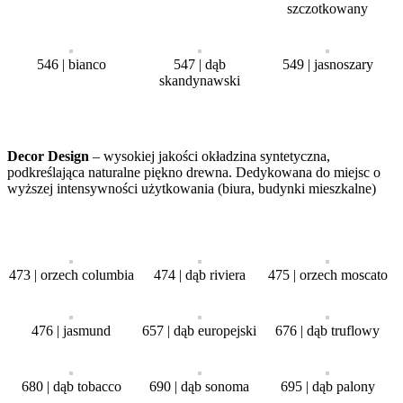
szczotkowany
546 | bianco
547 | dąb
549 | jasnoszary
skandynawski
Decor Design
– wysokiej jakości okładzina syntetyczna,
podkreślająca naturalne piękno drewna. Dedykowana do miejsc o
wyższej intensywności użytkowania (biura, budynki mieszkalne)
473 | orzech columbia
474 | dąb riviera
475 | orzech moscato
476 | jasmund
657 | dąb europejski
676 | dąb truflowy
680 | dąb tobacco
690 | dąb sonoma
695 | dąb palony