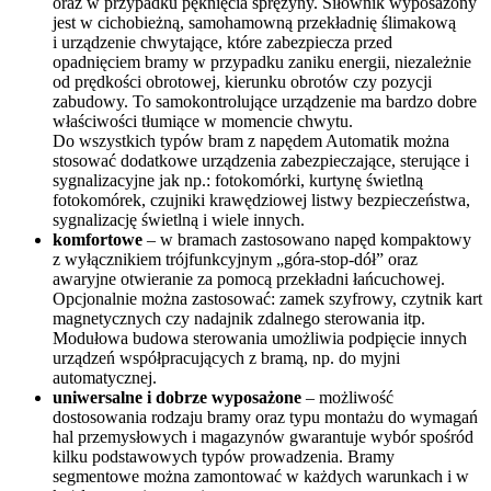
oraz
w przypadku pęknięcia sprężyny
. Siłownik wyposażony
jest w cichobieżną, samohamowną przekładnię ślimakową
i urządzenie chwytające, które zabezpiecza przed
opadnięciem bramy w przypadku zaniku energii, niezależnie
od prędkości obrotowej, kierunku obrotów czy pozycji
zabudowy. To samokontrolujące urządzenie ma bardzo dobre
właściwości tłumiące w momencie chwytu.
Do wszystkich typów bram z napędem Automatik można
stosować dodatkowe urządzenia zabezpieczające, sterujące i
sygnalizacyjne jak np.: fotokomórki,
kurtynę świetlną
fotokomórek
,
czujniki krawędziowej listwy bezpieczeństwa
,
sygnalizację świetlną
i wiele innych.
komfortowe
– w bramach zastosowano napęd kompaktowy
z wyłącznikiem trójfunkcyjnym „góra-stop-dół” oraz
awaryjne otwieranie za pomocą przekładni łańcuchowej.
Opcjonalnie można zastosować:
zamek szyfrowy
,
czytnik kart
magnetycznych
czy nadajnik zdalnego sterowania itp.
Modułowa budowa sterowania umożliwia podpięcie innych
urządzeń współpracujących z bramą, np. do myjni
automatycznej.
uniwersalne i dobrze wyposażone
– możliwość
dostosowania rodzaju bramy oraz typu montażu do wymagań
hal przemysłowych i magazynów gwarantuje wybór spośród
kilku podstawowych
typów prowadzenia
. Bramy
segmentowe można zamontować w każdych warunkach i w