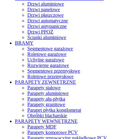
Drzwi aluminiowe
Drzwi panelowe
Drzwi płaszczowe
Drzwi automatyczne
Drzwi antypaniczne
Drzwi PPOŻ
Ścianki aluminiowe
BRAMY
Segmentowe garażowe
Roletowe garażowe
Uchylne garażowe
Rozwierne garażowe
Segmentowe przemysłowe
Roletowe przemysłowe
PARAPETY ZEWNĘTRZNE
Parapety stalowe
Parapety aluminiowe
Parapety alu-płytka
Parapety granitowe
Parapet płytka konglomerat
Obróbki blacharskie
PARAPETY WEWNĘTRZNE
Parapety MDF
Parapety komorowe PCV
Parapety renowacyjne nakładkowe PCV