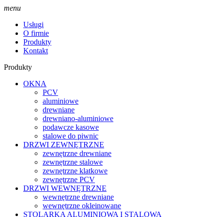
menu
Usługi
O firmie
Produkty
Kontakt
Produkty
OKNA
PCV
aluminiowe
drewniane
drewniano-aluminiowe
podawcze kasowe
stalowe do piwnic
DRZWI ZEWNĘTRZNE
zewnętrzne drewniane
zewnętrzne stalowe
zewnętrzne klatkowe
zewnętrzne PCV
DRZWI WEWNĘTRZNE
wewnętrzne drewniane
wewnętrzne okleinowane
STOLARKA ALUMINIOWA I STALOWA