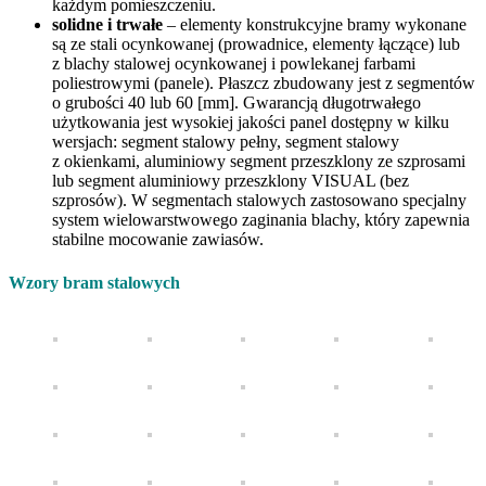
każdym pomieszczeniu.
solidne i trwałe
– elementy konstrukcyjne bramy wykonane
są ze stali ocynkowanej (prowadnice, elementy łączące) lub
z blachy stalowej ocynkowanej i powlekanej farbami
poliestrowymi (panele). Płaszcz zbudowany jest z segmentów
o grubości 40 lub 60 [mm]. Gwarancją długotrwałego
użytkowania jest wysokiej jakości panel dostępny w kilku
wersjach:
segment stalowy pełny,
segment stalowy
z okienkami,
aluminiowy segment przeszklony
ze szprosami
lub segment aluminiowy przeszklony VISUAL (bez
szprosów). W segmentach stalowych zastosowano specjalny
system wielowarstwowego zaginania blachy, który zapewnia
stabilne mocowanie zawiasów.
Wzory bram stalowych