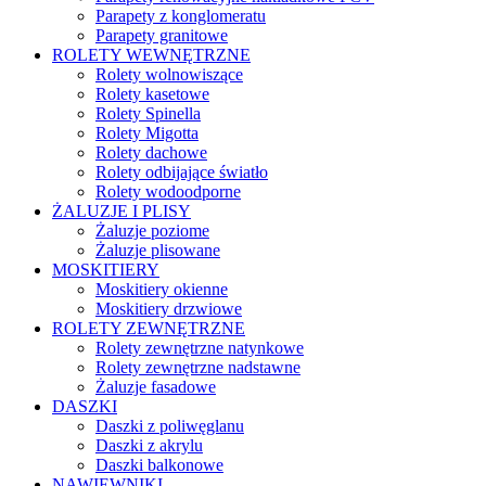
Parapety z konglomeratu
Parapety granitowe
ROLETY WEWNĘTRZNE
Rolety wolnowiszące
Rolety kasetowe
Rolety Spinella
Rolety Migotta
Rolety dachowe
Rolety odbijające światło
Rolety wodoodporne
ŻALUZJE I PLISY
Żaluzje poziome
Żaluzje plisowane
MOSKITIERY
Moskitiery okienne
Moskitiery drzwiowe
ROLETY ZEWNĘTRZNE
Rolety zewnętrzne natynkowe
Rolety zewnętrzne nadstawne
Żaluzje fasadowe
DASZKI
Daszki z poliwęglanu
Daszki z akrylu
Daszki balkonowe
NAWIEWNIKI