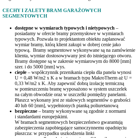
CECHY I ZALETY BRAM GARAŻOWYCH
SEGMENTOWYCH
dostępne w wymiarach typowych i nietypowych
–
posiadamy w ofercie bramy przemysłowe w wymiarach
typowych. Pozwala to projektantom obiektu zaplanować
wymiar bramy, którą klient zakupi w dobrej cenie jako
typową. Bramy segmentowe wykonywane są na zamówienie
klienta, wymiar dostosowywany jest do istniejącego otworu.
Bramy dostępne są w zakresie wymiarowym do 8000 [mm]
szer. i do 5000 [mm] wys.
ciepłe
– współczynnik przenikania ciepła dla panela wynosi
U = 0,48 W/m2 x K a w bramach typu MakroTherm aż U =
0,33 W/m2 x K. Aby zapewnić dobrą izolację termiczną
w pomieszczeniu bramę wyposażono w system uszczelek
na całym obwodzie oraz w uszczelki pomiędzy panelami.
Płaszcz wykonany jest ze stalowych segmentów o grubości
40 lub 60 [mm], wypełnionych pianką poliuretanową
bezpieczne
– bramy wykonywane są zgodnie z normami
i standardami europejskimi.
W bramach segmentowych bezpieczeństwo gwarantują
zabezpieczenia zapobiegające samoczynnemu opadnięciu
płaszcza:
w przypadku uszkodzenia linki