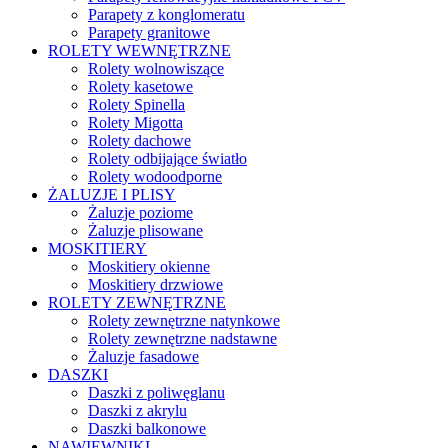
Parapety z konglomeratu
Parapety granitowe
ROLETY WEWNĘTRZNE
Rolety wolnowiszące
Rolety kasetowe
Rolety Spinella
Rolety Migotta
Rolety dachowe
Rolety odbijające światło
Rolety wodoodporne
ŻALUZJE I PLISY
Żaluzje poziome
Żaluzje plisowane
MOSKITIERY
Moskitiery okienne
Moskitiery drzwiowe
ROLETY ZEWNĘTRZNE
Rolety zewnętrzne natynkowe
Rolety zewnętrzne nadstawne
Żaluzje fasadowe
DASZKI
Daszki z poliwęglanu
Daszki z akrylu
Daszki balkonowe
NAWIEWNIKI