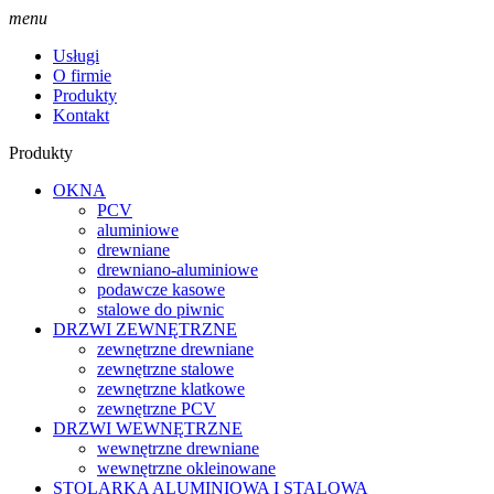
menu
Usługi
O firmie
Produkty
Kontakt
Produkty
OKNA
PCV
aluminiowe
drewniane
drewniano-aluminiowe
podawcze kasowe
stalowe do piwnic
DRZWI ZEWNĘTRZNE
zewnętrzne drewniane
zewnętrzne stalowe
zewnętrzne klatkowe
zewnętrzne PCV
DRZWI WEWNĘTRZNE
wewnętrzne drewniane
wewnętrzne okleinowane
STOLARKA ALUMINIOWA I STALOWA