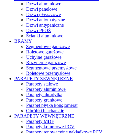
Drzwi aluminiowe
Drzwi panelowe
Drzwi płaszczowe
Drzwi automatyczne
Drzwi antypaniczne
Drzwi PPOŻ
Ścianki aluminiowe
BRAMY
Segmentowe garażowe
Roletowe garażowe
Uchylne garażowe
Rozwierne garażowe
Segmentowe przemysłowe
Roletowe przemysłowe
PARAPETY ZEWNĘTRZNE
Parapety stalowe
Parapety aluminiowe
Parapety alu-płytka
Parapety granitowe
Parapet płytka konglomerat
Obróbki blacharskie
PARAPETY WEWNĘTRZNE
Parapety MDF
Parapety komorowe PCV
Parapety renowacyjne nakładkowe PCV