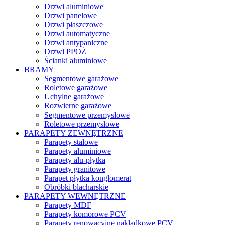
Drzwi aluminiowe
Drzwi panelowe
Drzwi płaszczowe
Drzwi automatyczne
Drzwi antypaniczne
Drzwi PPOŻ
Ścianki aluminiowe
BRAMY
Segmentowe garażowe
Roletowe garażowe
Uchylne garażowe
Rozwierne garażowe
Segmentowe przemysłowe
Roletowe przemysłowe
PARAPETY ZEWNĘTRZNE
Parapety stalowe
Parapety aluminiowe
Parapety alu-płytka
Parapety granitowe
Parapet płytka konglomerat
Obróbki blacharskie
PARAPETY WEWNĘTRZNE
Parapety MDF
Parapety komorowe PCV
Parapety renowacyjne nakładkowe PCV