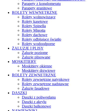
Parapety z konglomeratu
Parapety granitowe
ROLETY WEWNĘTRZNE
Rolety wolnowiszące
Rolety kasetowe
Rolety Spinella
Rolety Migotta
Rolety dachowe
Rolety odbijające światło
Rolety wodoodporne
ŻALUZJE I PLISY
Żaluzje poziome
Żaluzje plisowane
MOSKITIERY
Moskitiery okienne
Moskitiery drzwiowe
ROLETY ZEWNĘTRZNE
Rolety zewnętrzne natynkowe
Rolety zewnętrzne nadstawne
Żaluzje fasadowe
DASZKI
Daszki z poliwęglanu
Daszki z akrylu
Daszki balkonowe
NAWIEWNIKI