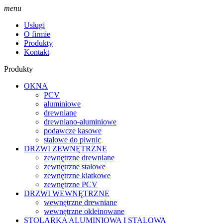
menu
Usługi
O firmie
Produkty
Kontakt
Produkty
OKNA
PCV
aluminiowe
drewniane
drewniano-aluminiowe
podawcze kasowe
stalowe do piwnic
DRZWI ZEWNĘTRZNE
zewnętrzne drewniane
zewnętrzne stalowe
zewnętrzne klatkowe
zewnętrzne PCV
DRZWI WEWNĘTRZNE
wewnętrzne drewniane
wewnętrzne okleinowane
STOLARKA ALUMINIOWA I STALOWA