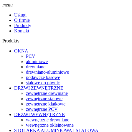
menu
Usługi
O firmie
Produkty
Kontakt
Produkty
OKNA
PCV
aluminiowe
drewniane
drewniano-aluminiowe
podawcze kasowe
stalowe do piwnic
DRZWI ZEWNĘTRZNE
zewnętrzne drewniane
zewnętrzne stalowe
zewnętrzne klatkowe
zewnętrzne PCV
DRZWI WEWNĘTRZNE
wewnętrzne drewniane
wewnętrzne okleinowane
STOLARKA ALUMINIOWA I STALOWA