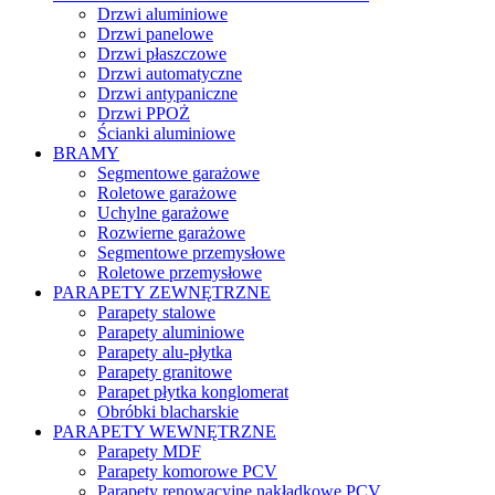
Drzwi aluminiowe
Drzwi panelowe
Drzwi płaszczowe
Drzwi automatyczne
Drzwi antypaniczne
Drzwi PPOŻ
Ścianki aluminiowe
BRAMY
Segmentowe garażowe
Roletowe garażowe
Uchylne garażowe
Rozwierne garażowe
Segmentowe przemysłowe
Roletowe przemysłowe
PARAPETY ZEWNĘTRZNE
Parapety stalowe
Parapety aluminiowe
Parapety alu-płytka
Parapety granitowe
Parapet płytka konglomerat
Obróbki blacharskie
PARAPETY WEWNĘTRZNE
Parapety MDF
Parapety komorowe PCV
Parapety renowacyjne nakładkowe PCV