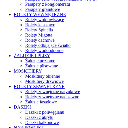
Parapety z konglomeratu
Parapety granitowe
ROLETY WEWNĘTRZNE
Rolety wolnowiszące
Rolety kasetowe
Rolety Spinella
Rolety Migotta
Rolety dachowe
Rolety odbijające światło
Rolety wodoodporne
ŻALUZJE I PLISY
Żaluzje poziome
Żaluzje plisowane
MOSKITIERY
Moskitiery okienne
Moskitiery drzwiowe
ROLETY ZEWNĘTRZNE
Rolety zewnętrzne natynkowe
Rolety zewnętrzne nadstawne
Żaluzje fasadowe
DASZKI
Daszki z poliwęglanu
Daszki z akrylu
Daszki balkonowe
NAWIEWNIKI