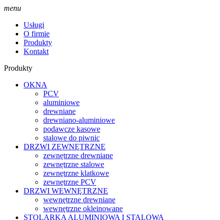
menu
Usługi
O firmie
Produkty
Kontakt
Produkty
OKNA
PCV
aluminiowe
drewniane
drewniano-aluminiowe
podawcze kasowe
stalowe do piwnic
DRZWI ZEWNĘTRZNE
zewnętrzne drewniane
zewnętrzne stalowe
zewnętrzne klatkowe
zewnętrzne PCV
DRZWI WEWNĘTRZNE
wewnętrzne drewniane
wewnętrzne okleinowane
STOLARKA ALUMINIOWA I STALOWA