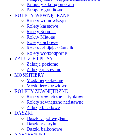
Parapety z konglomeratu
Parapety granitowe
ROLETY WEWNĘTRZNE
Rolety wolnowiszące
Rolety kasetowe
Rolety Spinella
Rolety Migotta
Rolety dachowe
Rolety odbijające światło
Rolety wodoodporne
ŻALUZJE I PLISY
Żaluzje poziome
Żaluzje plisowane
MOSKITIERY
Moskitiery okienne
Moskitiery drzwiowe
ROLETY ZEWNĘTRZNE
Rolety zewnętrzne natynkowe
Rolety zewnętrzne nadstawne
Żaluzje fasadowe
DASZKI
Daszki z poliwęglanu
Daszki z akrylu
Daszki balkonowe
NAWIEWNIKI