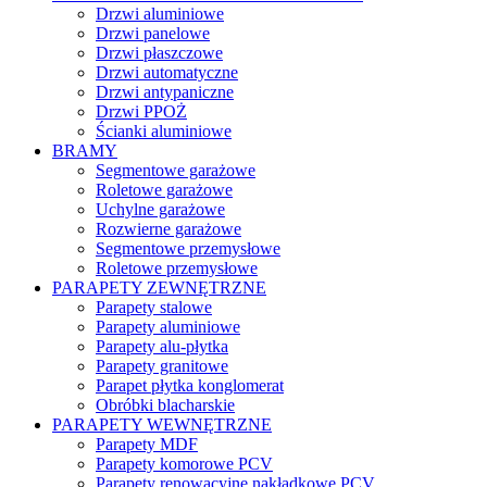
Drzwi aluminiowe
Drzwi panelowe
Drzwi płaszczowe
Drzwi automatyczne
Drzwi antypaniczne
Drzwi PPOŻ
Ścianki aluminiowe
BRAMY
Segmentowe garażowe
Roletowe garażowe
Uchylne garażowe
Rozwierne garażowe
Segmentowe przemysłowe
Roletowe przemysłowe
PARAPETY ZEWNĘTRZNE
Parapety stalowe
Parapety aluminiowe
Parapety alu-płytka
Parapety granitowe
Parapet płytka konglomerat
Obróbki blacharskie
PARAPETY WEWNĘTRZNE
Parapety MDF
Parapety komorowe PCV
Parapety renowacyjne nakładkowe PCV