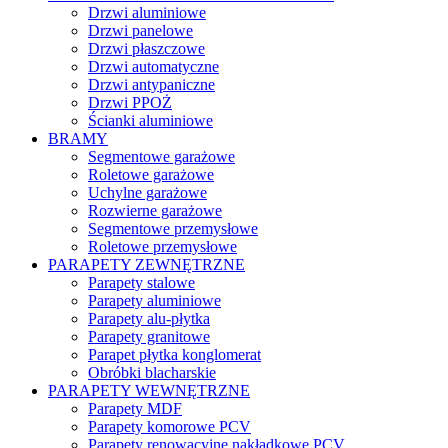
Drzwi aluminiowe
Drzwi panelowe
Drzwi płaszczowe
Drzwi automatyczne
Drzwi antypaniczne
Drzwi PPOŻ
Ścianki aluminiowe
BRAMY
Segmentowe garażowe
Roletowe garażowe
Uchylne garażowe
Rozwierne garażowe
Segmentowe przemysłowe
Roletowe przemysłowe
PARAPETY ZEWNĘTRZNE
Parapety stalowe
Parapety aluminiowe
Parapety alu-płytka
Parapety granitowe
Parapet płytka konglomerat
Obróbki blacharskie
PARAPETY WEWNĘTRZNE
Parapety MDF
Parapety komorowe PCV
Parapety renowacyjne nakładkowe PCV