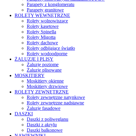
Parapety z konglomeratu
Parapety granitowe
ROLETY WEWNĘTRZNE
Rolety wolnowiszące
Rolety kasetowe
Rolety Spinella
Rolety Migotta
Rolety dachowe
Rolety odbijające światło
Rolety wodoodporne
ŻALUZJE I PLISY
Żaluzje poziome
Żaluzje plisowane
MOSKITIERY
Moskitiery okienne
Moskitiery drzwiowe
ROLETY ZEWNĘTRZNE
Rolety zewnętrzne natynkowe
Rolety zewnętrzne nadstawne
Żaluzje fasadowe
DASZKI
Daszki z poliwęglanu
Daszki z akrylu
Daszki balkonowe
NAWIEWNIKI