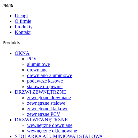
menu
Usługi
O firmie
Produkty
Kontakt
Produkty
OKNA
PCV
aluminiowe
drewniane
drewniano-aluminiowe
podawcze kasowe
stalowe do piwnic
DRZWI ZEWNĘTRZNE
zewnętrzne drewniane
zewnętrzne stalowe
zewnętrzne klatkowe
zewnętrzne PCV
DRZWI WEWNĘTRZNE
wewnętrzne drewniane
wewnętrzne okleinowane
STOLARKA ALUMINIOWA I STALOWA