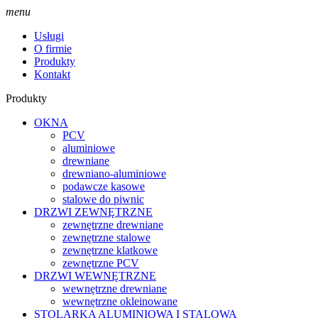
menu
Usługi
O firmie
Produkty
Kontakt
Produkty
OKNA
PCV
aluminiowe
drewniane
drewniano-aluminiowe
podawcze kasowe
stalowe do piwnic
DRZWI ZEWNĘTRZNE
zewnętrzne drewniane
zewnętrzne stalowe
zewnętrzne klatkowe
zewnętrzne PCV
DRZWI WEWNĘTRZNE
wewnętrzne drewniane
wewnętrzne okleinowane
STOLARKA ALUMINIOWA I STALOWA