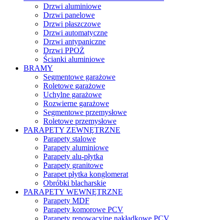
Drzwi aluminiowe
Drzwi panelowe
Drzwi płaszczowe
Drzwi automatyczne
Drzwi antypaniczne
Drzwi PPOŻ
Ścianki aluminiowe
BRAMY
Segmentowe garażowe
Roletowe garażowe
Uchylne garażowe
Rozwierne garażowe
Segmentowe przemysłowe
Roletowe przemysłowe
PARAPETY ZEWNĘTRZNE
Parapety stalowe
Parapety aluminiowe
Parapety alu-płytka
Parapety granitowe
Parapet płytka konglomerat
Obróbki blacharskie
PARAPETY WEWNĘTRZNE
Parapety MDF
Parapety komorowe PCV
Parapety renowacyjne nakładkowe PCV