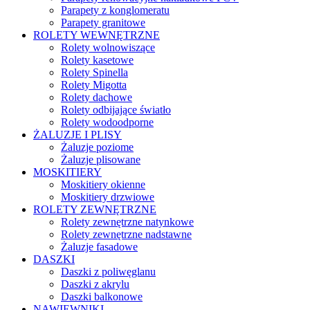
Parapety z konglomeratu
Parapety granitowe
ROLETY WEWNĘTRZNE
Rolety wolnowiszące
Rolety kasetowe
Rolety Spinella
Rolety Migotta
Rolety dachowe
Rolety odbijające światło
Rolety wodoodporne
ŻALUZJE I PLISY
Żaluzje poziome
Żaluzje plisowane
MOSKITIERY
Moskitiery okienne
Moskitiery drzwiowe
ROLETY ZEWNĘTRZNE
Rolety zewnętrzne natynkowe
Rolety zewnętrzne nadstawne
Żaluzje fasadowe
DASZKI
Daszki z poliwęglanu
Daszki z akrylu
Daszki balkonowe
NAWIEWNIKI