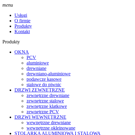
menu
Usługi
O firmie
Produkty
Kontakt
Produkty
OKNA
PCV
aluminiowe
drewniane
drewniano-aluminiowe
podawcze kasowe
stalowe do piwnic
DRZWI ZEWNĘTRZNE
zewnętrzne drewniane
zewnętrzne stalowe
zewnętrzne klatkowe
zewnętrzne PCV
DRZWI WEWNĘTRZNE
wewnętrzne drewniane
wewnętrzne okleinowane
STOLARKA ALUMINIOWA I STALOWA