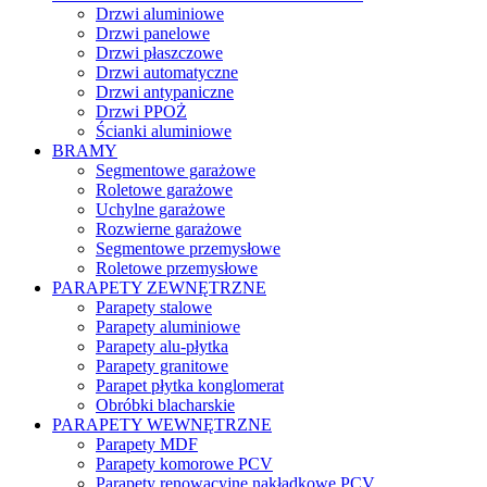
Drzwi aluminiowe
Drzwi panelowe
Drzwi płaszczowe
Drzwi automatyczne
Drzwi antypaniczne
Drzwi PPOŻ
Ścianki aluminiowe
BRAMY
Segmentowe garażowe
Roletowe garażowe
Uchylne garażowe
Rozwierne garażowe
Segmentowe przemysłowe
Roletowe przemysłowe
PARAPETY ZEWNĘTRZNE
Parapety stalowe
Parapety aluminiowe
Parapety alu-płytka
Parapety granitowe
Parapet płytka konglomerat
Obróbki blacharskie
PARAPETY WEWNĘTRZNE
Parapety MDF
Parapety komorowe PCV
Parapety renowacyjne nakładkowe PCV