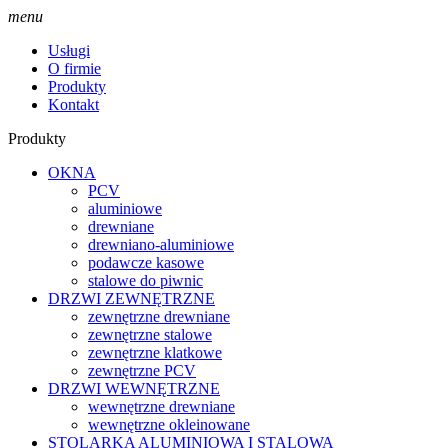
menu
Usługi
O firmie
Produkty
Kontakt
Produkty
OKNA
PCV
aluminiowe
drewniane
drewniano-aluminiowe
podawcze kasowe
stalowe do piwnic
DRZWI ZEWNĘTRZNE
zewnętrzne drewniane
zewnętrzne stalowe
zewnętrzne klatkowe
zewnętrzne PCV
DRZWI WEWNĘTRZNE
wewnętrzne drewniane
wewnętrzne okleinowane
STOLARKA ALUMINIOWA I STALOWA