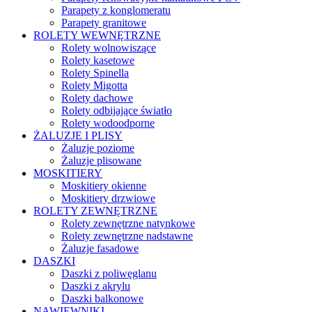
Parapety z konglomeratu
Parapety granitowe
ROLETY WEWNĘTRZNE
Rolety wolnowiszące
Rolety kasetowe
Rolety Spinella
Rolety Migotta
Rolety dachowe
Rolety odbijające światło
Rolety wodoodporne
ŻALUZJE I PLISY
Żaluzje poziome
Żaluzje plisowane
MOSKITIERY
Moskitiery okienne
Moskitiery drzwiowe
ROLETY ZEWNĘTRZNE
Rolety zewnętrzne natynkowe
Rolety zewnętrzne nadstawne
Żaluzje fasadowe
DASZKI
Daszki z poliwęglanu
Daszki z akrylu
Daszki balkonowe
NAWIEWNIKI