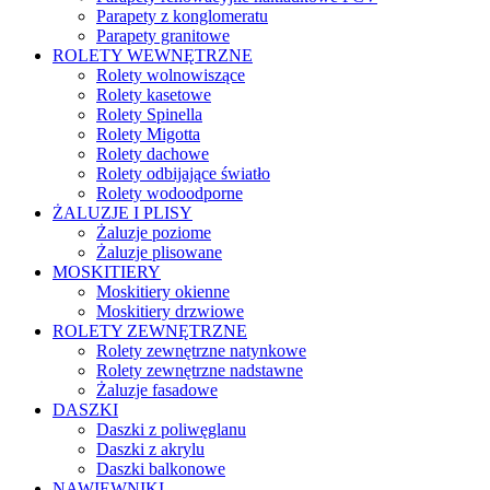
Parapety z konglomeratu
Parapety granitowe
ROLETY WEWNĘTRZNE
Rolety wolnowiszące
Rolety kasetowe
Rolety Spinella
Rolety Migotta
Rolety dachowe
Rolety odbijające światło
Rolety wodoodporne
ŻALUZJE I PLISY
Żaluzje poziome
Żaluzje plisowane
MOSKITIERY
Moskitiery okienne
Moskitiery drzwiowe
ROLETY ZEWNĘTRZNE
Rolety zewnętrzne natynkowe
Rolety zewnętrzne nadstawne
Żaluzje fasadowe
DASZKI
Daszki z poliwęglanu
Daszki z akrylu
Daszki balkonowe
NAWIEWNIKI