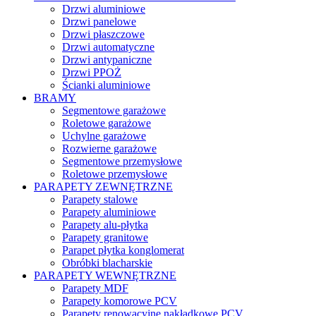
Drzwi aluminiowe
Drzwi panelowe
Drzwi płaszczowe
Drzwi automatyczne
Drzwi antypaniczne
Drzwi PPOŻ
Ścianki aluminiowe
BRAMY
Segmentowe garażowe
Roletowe garażowe
Uchylne garażowe
Rozwierne garażowe
Segmentowe przemysłowe
Roletowe przemysłowe
PARAPETY ZEWNĘTRZNE
Parapety stalowe
Parapety aluminiowe
Parapety alu-płytka
Parapety granitowe
Parapet płytka konglomerat
Obróbki blacharskie
PARAPETY WEWNĘTRZNE
Parapety MDF
Parapety komorowe PCV
Parapety renowacyjne nakładkowe PCV