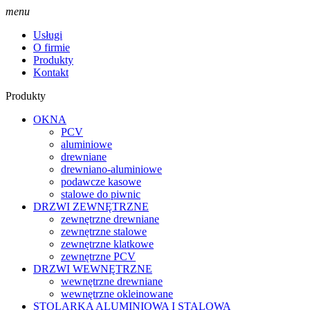
menu
Usługi
O firmie
Produkty
Kontakt
Produkty
OKNA
PCV
aluminiowe
drewniane
drewniano-aluminiowe
podawcze kasowe
stalowe do piwnic
DRZWI ZEWNĘTRZNE
zewnętrzne drewniane
zewnętrzne stalowe
zewnętrzne klatkowe
zewnętrzne PCV
DRZWI WEWNĘTRZNE
wewnętrzne drewniane
wewnętrzne okleinowane
STOLARKA ALUMINIOWA I STALOWA