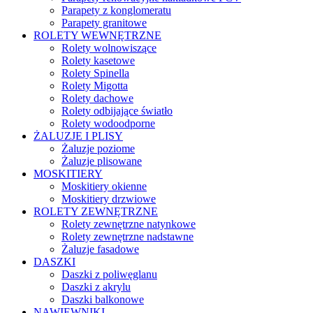
Parapety z konglomeratu
Parapety granitowe
ROLETY WEWNĘTRZNE
Rolety wolnowiszące
Rolety kasetowe
Rolety Spinella
Rolety Migotta
Rolety dachowe
Rolety odbijające światło
Rolety wodoodporne
ŻALUZJE I PLISY
Żaluzje poziome
Żaluzje plisowane
MOSKITIERY
Moskitiery okienne
Moskitiery drzwiowe
ROLETY ZEWNĘTRZNE
Rolety zewnętrzne natynkowe
Rolety zewnętrzne nadstawne
Żaluzje fasadowe
DASZKI
Daszki z poliwęglanu
Daszki z akrylu
Daszki balkonowe
NAWIEWNIKI