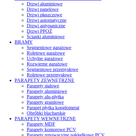
Drzwi aluminiowe
Drzwi panelowe
Drzwi płaszczowe
Drzwi automatyczne
Drzwi antypaniczne
Drzwi PPOŻ
Ścianki aluminiowe
BRAMY
Segmentowe garażowe
Roletowe garażowe
Uchylne garażowe
Rozwierne garażowe
Segmentowe przemysłowe
Roletowe przemysłowe
PARAPETY ZEWNĘTRZNE
Parapety stalowe
Parapety aluminiowe
Parapety alu-płytka
Parapety granitowe
Parapet płytka konglomerat
Obróbki blacharskie
PARAPETY WEWNĘTRZNE
Parapety MDF
Parapety komorowe PCV
Parapety renowacyjne nakładkowe PCV