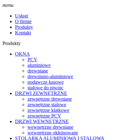
menu
Usługi
O firmie
Produkty
Kontakt
Produkty
OKNA
PCV
aluminiowe
drewniane
drewniano-aluminiowe
podawcze kasowe
stalowe do piwnic
DRZWI ZEWNĘTRZNE
zewnętrzne drewniane
zewnętrzne stalowe
zewnętrzne klatkowe
zewnętrzne PCV
DRZWI WEWNĘTRZNE
wewnętrzne drewniane
wewnętrzne okleinowane
STOLARKA ALUMINIOWA I STALOWA