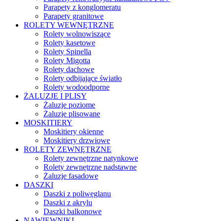
Parapety z konglomeratu
Parapety granitowe
ROLETY WEWNĘTRZNE
Rolety wolnowiszące
Rolety kasetowe
Rolety Spinella
Rolety Migotta
Rolety dachowe
Rolety odbijające światło
Rolety wodoodporne
ŻALUZJE I PLISY
Żaluzje poziome
Żaluzje plisowane
MOSKITIERY
Moskitiery okienne
Moskitiery drzwiowe
ROLETY ZEWNĘTRZNE
Rolety zewnętrzne natynkowe
Rolety zewnętrzne nadstawne
Żaluzje fasadowe
DASZKI
Daszki z poliwęglanu
Daszki z akrylu
Daszki balkonowe
NAWIEWNIKI