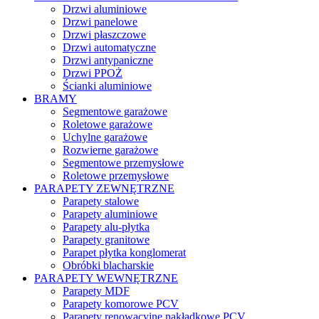
Drzwi aluminiowe
Drzwi panelowe
Drzwi płaszczowe
Drzwi automatyczne
Drzwi antypaniczne
Drzwi PPOŻ
Ścianki aluminiowe
BRAMY
Segmentowe garażowe
Roletowe garażowe
Uchylne garażowe
Rozwierne garażowe
Segmentowe przemysłowe
Roletowe przemysłowe
PARAPETY ZEWNĘTRZNE
Parapety stalowe
Parapety aluminiowe
Parapety alu-płytka
Parapety granitowe
Parapet płytka konglomerat
Obróbki blacharskie
PARAPETY WEWNĘTRZNE
Parapety MDF
Parapety komorowe PCV
Parapety renowacyjne nakładkowe PCV