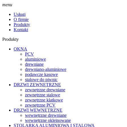
menu
Usługi
O firmie
Produkty
Kontakt
Produkty
OKNA
PCV
aluminiowe
drewniane
drewniano-aluminiowe
podawcze kasowe
stalowe do piwnic
DRZWI ZEWNĘTRZNE
zewnętrzne drewniane
zewnętrzne stalowe
zewnętrzne klatkowe
zewnętrzne PCV
DRZWI WEWNĘTRZNE
wewnętrzne drewniane
wewnętrzne okleinowane
STOLARKA ALUMINIOWA I STALOWA