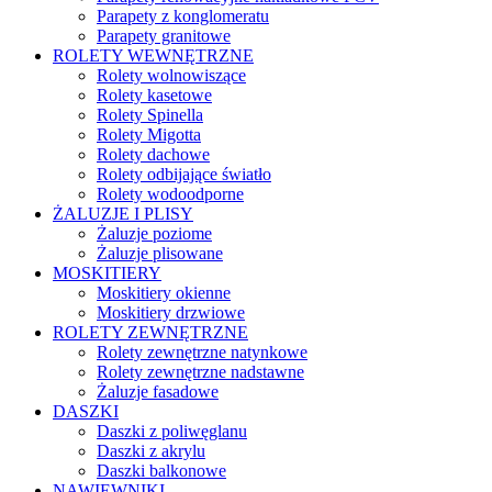
Parapety z konglomeratu
Parapety granitowe
ROLETY WEWNĘTRZNE
Rolety wolnowiszące
Rolety kasetowe
Rolety Spinella
Rolety Migotta
Rolety dachowe
Rolety odbijające światło
Rolety wodoodporne
ŻALUZJE I PLISY
Żaluzje poziome
Żaluzje plisowane
MOSKITIERY
Moskitiery okienne
Moskitiery drzwiowe
ROLETY ZEWNĘTRZNE
Rolety zewnętrzne natynkowe
Rolety zewnętrzne nadstawne
Żaluzje fasadowe
DASZKI
Daszki z poliwęglanu
Daszki z akrylu
Daszki balkonowe
NAWIEWNIKI