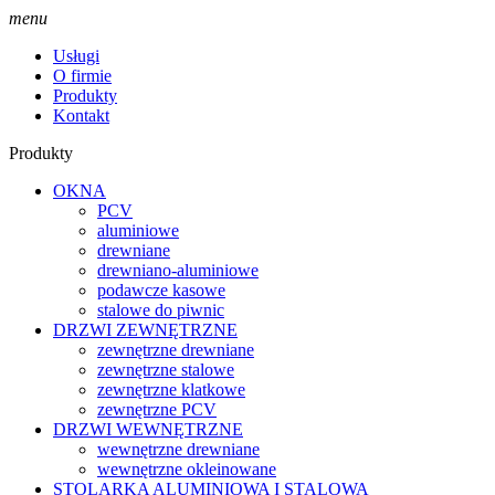
menu
Usługi
O firmie
Produkty
Kontakt
Produkty
OKNA
PCV
aluminiowe
drewniane
drewniano-aluminiowe
podawcze kasowe
stalowe do piwnic
DRZWI ZEWNĘTRZNE
zewnętrzne drewniane
zewnętrzne stalowe
zewnętrzne klatkowe
zewnętrzne PCV
DRZWI WEWNĘTRZNE
wewnętrzne drewniane
wewnętrzne okleinowane
STOLARKA ALUMINIOWA I STALOWA