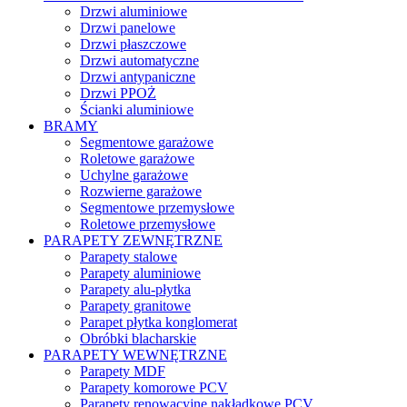
Drzwi aluminiowe
Drzwi panelowe
Drzwi płaszczowe
Drzwi automatyczne
Drzwi antypaniczne
Drzwi PPOŻ
Ścianki aluminiowe
BRAMY
Segmentowe garażowe
Roletowe garażowe
Uchylne garażowe
Rozwierne garażowe
Segmentowe przemysłowe
Roletowe przemysłowe
PARAPETY ZEWNĘTRZNE
Parapety stalowe
Parapety aluminiowe
Parapety alu-płytka
Parapety granitowe
Parapet płytka konglomerat
Obróbki blacharskie
PARAPETY WEWNĘTRZNE
Parapety MDF
Parapety komorowe PCV
Parapety renowacyjne nakładkowe PCV